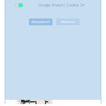
in Angeboten von Aqua-Fitness Kursen
Google Analytic Cookie On
Prävention und Rehasport
Wir bieten Präventionskurse an, welche von den
Krankenkassen einmal pro Jahr mit 80% (mindestens
Aktzeptieren
Ablehnen
75,00€) bezuschußt werden.
In Kooperation mit dem ProMedical e.V. bieten wir Rehasport
im Wasser an.